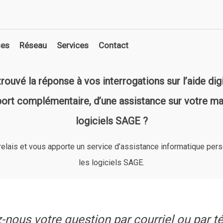
ses
Réseau
Services
Contact
ystème d’information
Infrastructures matérielles et systèmes
Paie SAAS
rouvé la réponse à vos interrogations sur l’
aide dig
eb digitale
Sécurité et mobilité
Formations SAGE
port complémentaire, d’une assistance sur votre mat
écisionnel
Microsoft Office 365
Supervision
logiciels SAGE ?
ce
Lizenn Cloud IaaS et SaaS
Assistance
tique
relais et vous apporte un service d’assistance informatique pers
nce
les logiciels SAGE.
-nous votre question par courriel ou par t