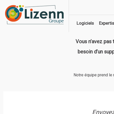
Logiciels
Experti
Industrie
Audit du s
Vous n’avez pas t
Négoce
Stratégie w
besoin d’un sup
Services
Pilotage d
Bâtiment
E-commer
Comptabilité – Fiscalité
WMS logis
Notre équipe prend le 
Finance et business intellige
Paie RH
Envoyez