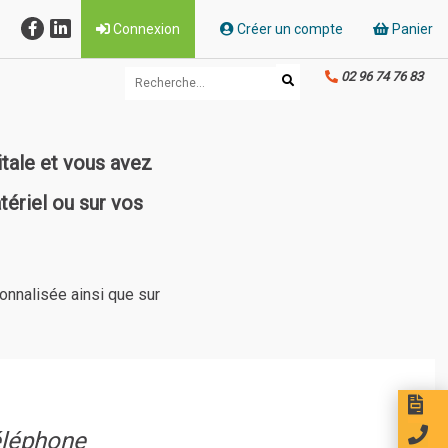
Connexion
Créer un compte
Panier
02 96 74 76 83
itale
et vous avez
ériel ou sur vos
onnalisée ainsi que sur
éléphone